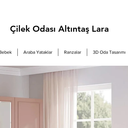
Çilek Odası Altıntaş Lara
Bebek
Araba Yataklar
Ranzalar
3D Oda Tasarımı