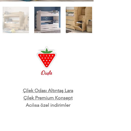
Çilek Odası Altıntaş Lara
Çilek Premium Konsept
Açılışa özel indirimler
3D oda tasarım ayrıcalığı
Ücretsiz Kurulum ve Teslimat
Çilek Mobilya, Genç odası, Çocuk odası, Bebek