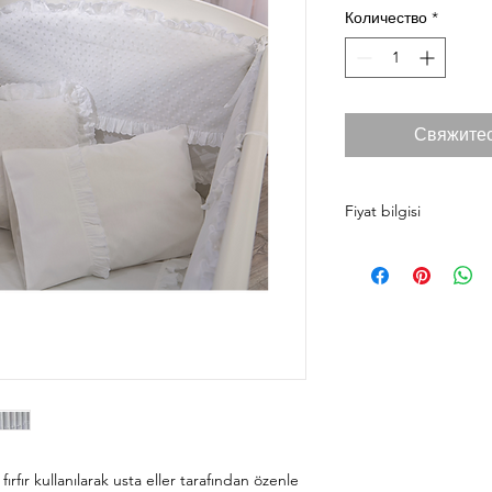
Количество
*
Свяжитес
Fiyat bilgisi
Ürün fiyatlarını cilek
taksit koşulları ve ma
faydalanmanız için si
bekleriz.
Antalya
0242 349 58 5
Alanya
0242 522 23 6
fırfır kullanılarak usta eller tarafından özenle