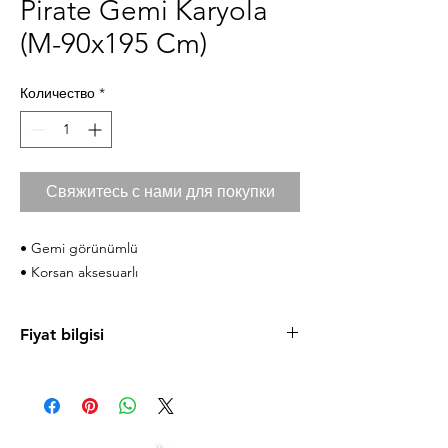
Pirate Gemi Karyola
(M-90x195 Cm)
Количество
*
Свяжитесь с нами для покупки
• Gemi görünümlü
• Korsan aksesuarlı
Fiyat bilgisi
Ürün fiyatlarını cilek.com sitesinde
bulabilirsiniz. Uygun taksit koşulları ve
mağazaya özel fırsatlardan faydalanmanız için
sizi Antalya ve Alanya mağazalarımıza