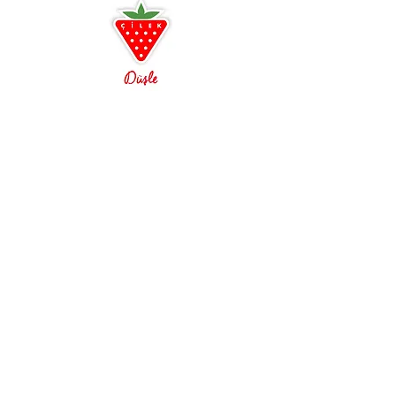
bekleriz.
Antalya
0242 349 58 58
Alanya
0242 522 23 64
Çilek Odası Altıntaş Lara
Çilek Premium Konsept
Açılışa özel indirimler
3D oda tasarım ayrıcalığı
Ücretsiz Kurulum ve Teslimat
Çilek Mobilya, Genç odası, Çocuk odası, Bebek
Odası, Araba Yatak, GTI, Biturbo, Büyüyen Besik,
Genç Odası, Çocuk Odası, Bebek Odası,
Beşikler, Büyüyen Karyolalar, Araba Yataklar,
Romantic, Romantica, Champion Racer, Dynamic,
Black, Lofter, Yakut, Rustik Beyaz, Dark Metal,
Trio, Selena, Pirate, Princess, Duo, Mocha, Royal,
Baby Boy, Selena Baby, Mocha Baby, Baby Girl,